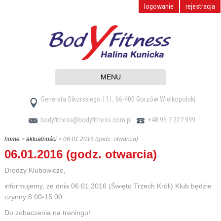
logowanie
rejestracja
MENU
Generała Sikorskiego 111, 66-400 Gorzów Wielkopolski
bodyfitness@bodyfitness.com.pl
+48 95 7 227 999
home
>
aktualności
> 06.01.2016 (godz. otwarcia)
06.01.2016 (godz. otwarcia)
Drodzy Klubowicze,
informujemy, że dnia 06.01.2016 (Święto Trzech Króli) Klub będzie
czynny 8:00-15:00.
Do zobaczenia na treningu!